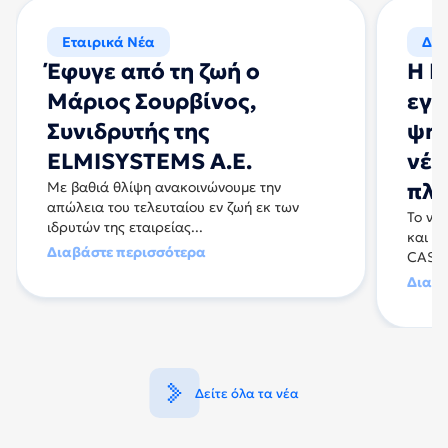
Εταιρικά Νέα
Δελ
Έφυγε από τη ζωή ο
Η E
Μάριος Σουρβίνος,
εγκ
Συνιδρυτής της
ψηφ
ELMISYSTEMS A.E.
νέε
Με βαθιά θλίψη ανακοινώνουμε την
πλα
απώλεια του τελευταίου εν ζωή εκ των
To νέο
ιδρυτών της εταιρείας...
και η
Διαβάστε περισσότερα
CASIO
Διαβά
Δείτε όλα τα νέα