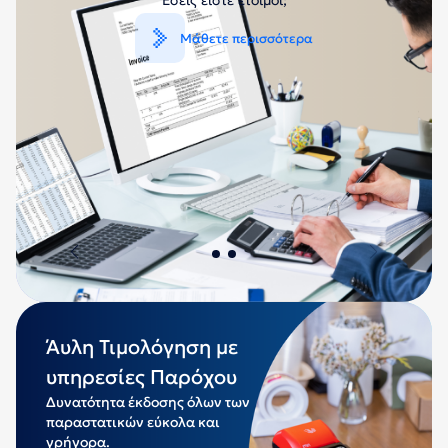
Εταιρία
Συστήματα λιανικών
Νέα
πωλήσεων
Αξιόπιστος εξοπλισμός για την αποτελεσματική
λειτουργία του καταστήματός σας.
Επικοινωνία
Μάθετε περισσότερα
Επισκεφθείτε
Αντιπροσωπεία
το
Άυλη Τιμολόγηση με
ΕΠΙΛΟΓΗ
υπηρεσίες Παρόχου
English
Ελληνικά
ΓΛΩΣΣΑΣ
Δυνατότητα έκδοσης όλων των
παραστατικών εύκολα και
γρήγορα.