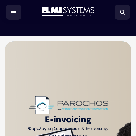
Συστήματα
λιανικών
πωλήσεων
E-
invoicing
&
MyDATA
System
Integration
& Prof.
Services