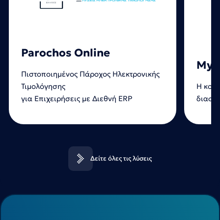
Parochos Online
MyD
Πιστοποιημένος Πάροχος Ηλεκτρονικής
Τιμολόγησης
Η κορυ
για Επιχειρήσεις με Διεθνή ERP
διασύν
Δείτε όλες τις λύσεις